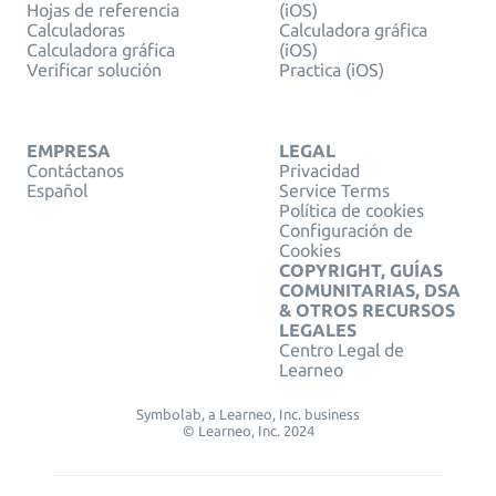
Hojas de referencia
(iOS)
Calculadoras
Calculadora gráfica
Calculadora gráfica
(iOS)
Verificar solución
Practica (iOS)
EMPRESA
LEGAL
Contáctanos
Privacidad
Español
Service Terms
Política de cookies
Configuración de
Cookies
COPYRIGHT, GUÍAS
COMUNITARIAS, DSA
& OTROS RECURSOS
LEGALES
Centro Legal de
Learneo
Symbolab, a Learneo, Inc. business
© Learneo, Inc. 2024