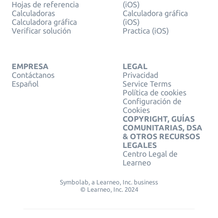
Hojas de referencia
(iOS)
Calculadoras
Calculadora gráfica
Calculadora gráfica
(iOS)
Verificar solución
Practica (iOS)
EMPRESA
LEGAL
Contáctanos
Privacidad
Español
Service Terms
Política de cookies
Configuración de
Cookies
COPYRIGHT, GUÍAS
COMUNITARIAS, DSA
& OTROS RECURSOS
LEGALES
Centro Legal de
Learneo
Symbolab, a Learneo, Inc. business
© Learneo, Inc. 2024