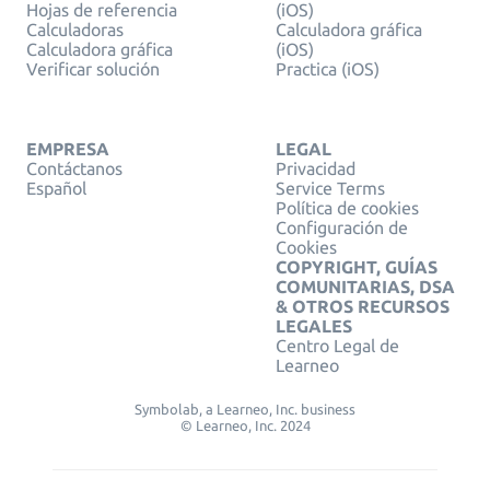
Hojas de referencia
(iOS)
Calculadoras
Calculadora gráfica
Calculadora gráfica
(iOS)
Verificar solución
Practica (iOS)
EMPRESA
LEGAL
Contáctanos
Privacidad
Español
Service Terms
Política de cookies
Configuración de
Cookies
COPYRIGHT, GUÍAS
COMUNITARIAS, DSA
& OTROS RECURSOS
LEGALES
Centro Legal de
Learneo
Symbolab, a Learneo, Inc. business
© Learneo, Inc. 2024