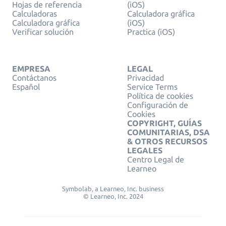
Hojas de referencia
(iOS)
Calculadoras
Calculadora gráfica
Calculadora gráfica
(iOS)
Verificar solución
Practica (iOS)
EMPRESA
LEGAL
Contáctanos
Privacidad
Español
Service Terms
Política de cookies
Configuración de
Cookies
COPYRIGHT, GUÍAS
COMUNITARIAS, DSA
& OTROS RECURSOS
LEGALES
Centro Legal de
Learneo
Symbolab, a Learneo, Inc. business
© Learneo, Inc. 2024