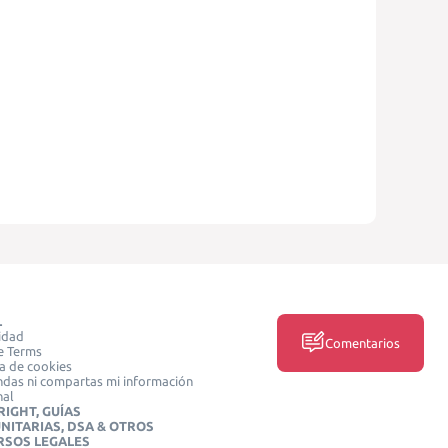
L
idad
Comentarios
e Terms
ca de cookies
das ni compartas mi información
nal
IGHT, GUÍAS
NITARIAS, DSA & OTROS
RSOS LEGALES