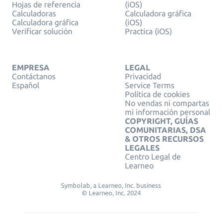
Hojas de referencia
(iOS)
Calculadoras
Calculadora gráfica
Calculadora gráfica
(iOS)
Verificar solución
Practica (iOS)
EMPRESA
LEGAL
Contáctanos
Privacidad
Español
Service Terms
Política de cookies
No vendas ni compartas
mi información personal
COPYRIGHT, GUÍAS
COMUNITARIAS, DSA
& OTROS RECURSOS
LEGALES
Centro Legal de
Learneo
Symbolab, a Learneo, Inc. business
© Learneo, Inc. 2024