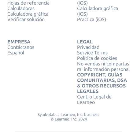
Hojas de referencia
(iOS)
Calculadoras
Calculadora gráfica
Calculadora gráfica
(iOS)
Verificar solución
Practica (iOS)
EMPRESA
LEGAL
Contáctanos
Privacidad
Español
Service Terms
Política de cookies
No vendas ni compartas
mi información personal
COPYRIGHT, GUÍAS
COMUNITARIAS, DSA
& OTROS RECURSOS
LEGALES
Centro Legal de
Learneo
Symbolab, a Learneo, Inc. business
© Learneo, Inc. 2024