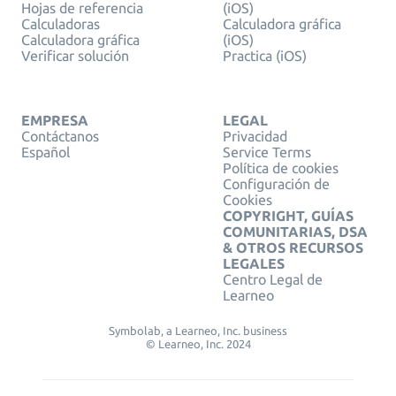
Hojas de referencia
(iOS)
Calculadoras
Calculadora gráfica
Calculadora gráfica
(iOS)
Verificar solución
Practica (iOS)
EMPRESA
LEGAL
Contáctanos
Privacidad
Español
Service Terms
Política de cookies
Configuración de
Cookies
COPYRIGHT, GUÍAS
COMUNITARIAS, DSA
& OTROS RECURSOS
LEGALES
Centro Legal de
Learneo
Symbolab, a Learneo, Inc. business
© Learneo, Inc. 2024