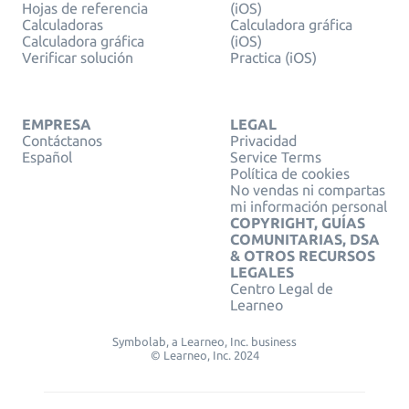
Hojas de referencia
(iOS)
Calculadoras
Calculadora gráfica
Calculadora gráfica
(iOS)
Verificar solución
Practica (iOS)
EMPRESA
LEGAL
Contáctanos
Privacidad
Español
Service Terms
Política de cookies
No vendas ni compartas
mi información personal
COPYRIGHT, GUÍAS
COMUNITARIAS, DSA
& OTROS RECURSOS
LEGALES
Centro Legal de
Learneo
Symbolab, a Learneo, Inc. business
© Learneo, Inc. 2024