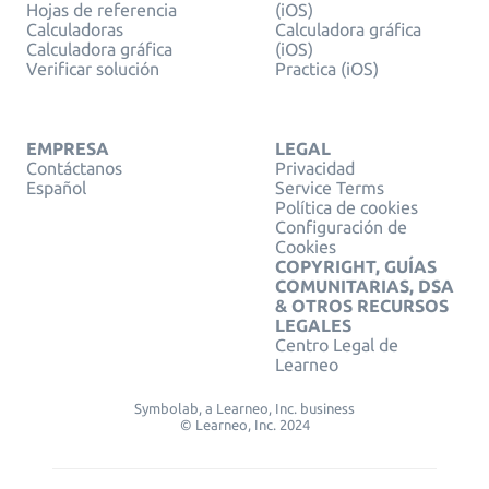
Hojas de referencia
(iOS)
Calculadoras
Calculadora gráfica
Calculadora gráfica
(iOS)
Verificar solución
Practica (iOS)
EMPRESA
LEGAL
Contáctanos
Privacidad
Español
Service Terms
Política de cookies
Configuración de
Cookies
COPYRIGHT, GUÍAS
COMUNITARIAS, DSA
& OTROS RECURSOS
LEGALES
Centro Legal de
Learneo
Symbolab, a Learneo, Inc. business
© Learneo, Inc. 2024