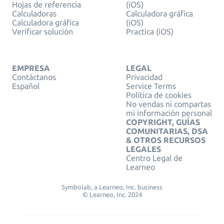
Hojas de referencia
(iOS)
Calculadoras
Calculadora gráfica
Calculadora gráfica
(iOS)
Verificar solución
Practica (iOS)
EMPRESA
LEGAL
Contáctanos
Privacidad
Español
Service Terms
Política de cookies
No vendas ni compartas
mi información personal
COPYRIGHT, GUÍAS
COMUNITARIAS, DSA
& OTROS RECURSOS
LEGALES
Centro Legal de
Learneo
Symbolab, a Learneo, Inc. business
© Learneo, Inc. 2024