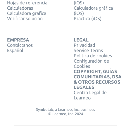
Hojas de referencia
(iOS)
Calculadoras
Calculadora gráfica
Calculadora gráfica
(iOS)
Verificar solución
Practica (iOS)
EMPRESA
LEGAL
Contáctanos
Privacidad
Español
Service Terms
Política de cookies
Configuración de
Cookies
COPYRIGHT, GUÍAS
COMUNITARIAS, DSA
& OTROS RECURSOS
LEGALES
Centro Legal de
Learneo
Symbolab, a Learneo, Inc. business
© Learneo, Inc. 2024