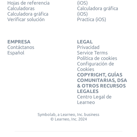
Hojas de referencia
(iOS)
Calculadoras
Calculadora gráfica
Calculadora gráfica
(iOS)
Verificar solución
Practica (iOS)
EMPRESA
LEGAL
Contáctanos
Privacidad
Español
Service Terms
Política de cookies
Configuración de
Cookies
COPYRIGHT, GUÍAS
COMUNITARIAS, DSA
& OTROS RECURSOS
LEGALES
Centro Legal de
Learneo
Symbolab, a Learneo, Inc. business
© Learneo, Inc. 2024