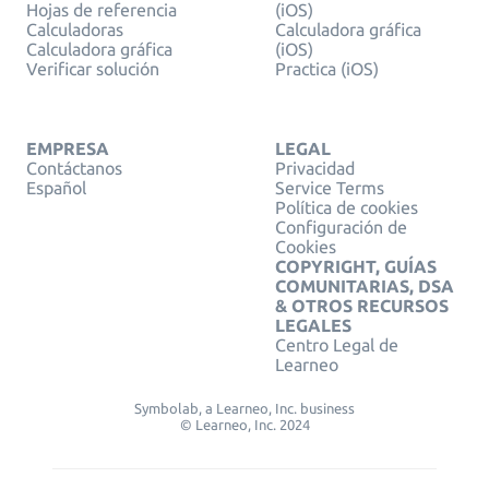
Hojas de referencia
(iOS)
Calculadoras
Calculadora gráfica
Calculadora gráfica
(iOS)
Verificar solución
Practica (iOS)
EMPRESA
LEGAL
Contáctanos
Privacidad
Español
Service Terms
Política de cookies
Configuración de
Cookies
COPYRIGHT, GUÍAS
COMUNITARIAS, DSA
& OTROS RECURSOS
LEGALES
Centro Legal de
Learneo
Symbolab, a Learneo, Inc. business
© Learneo, Inc. 2024