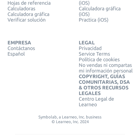
Hojas de referencia
(iOS)
Calculadoras
Calculadora gráfica
Calculadora gráfica
(iOS)
Verificar solución
Practica (iOS)
EMPRESA
LEGAL
Contáctanos
Privacidad
Español
Service Terms
Política de cookies
No vendas ni compartas
mi información personal
COPYRIGHT, GUÍAS
COMUNITARIAS, DSA
& OTROS RECURSOS
LEGALES
Centro Legal de
Learneo
Symbolab, a Learneo, Inc. business
© Learneo, Inc. 2024