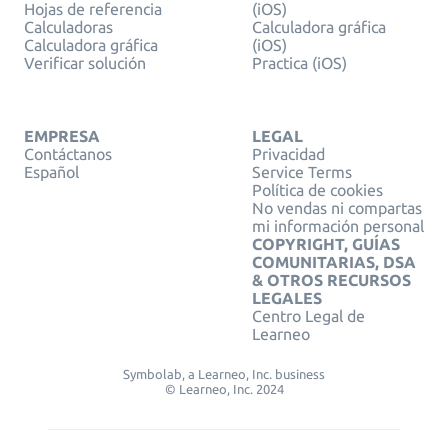
Hojas de referencia
(iOS)
Calculadoras
Calculadora gráfica
Calculadora gráfica
(iOS)
Verificar solución
Practica (iOS)
EMPRESA
LEGAL
Contáctanos
Privacidad
Español
Service Terms
Política de cookies
No vendas ni compartas
mi información personal
COPYRIGHT, GUÍAS
COMUNITARIAS, DSA
& OTROS RECURSOS
LEGALES
Centro Legal de
Learneo
Symbolab, a Learneo, Inc. business
© Learneo, Inc. 2024