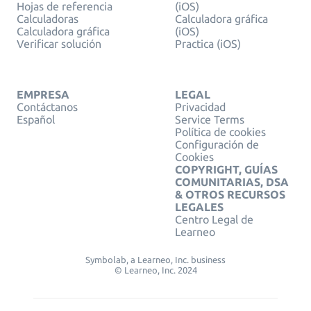
Hojas de referencia
(iOS)
Calculadoras
Calculadora gráfica
Calculadora gráfica
(iOS)
Verificar solución
Practica (iOS)
EMPRESA
LEGAL
Contáctanos
Privacidad
Español
Service Terms
Política de cookies
Configuración de
Cookies
COPYRIGHT, GUÍAS
COMUNITARIAS, DSA
& OTROS RECURSOS
LEGALES
Centro Legal de
Learneo
Symbolab, a Learneo, Inc. business
© Learneo, Inc. 2024