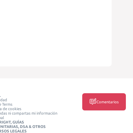
L
idad
Comentarios
e Terms
ca de cookies
das ni compartas mi información
nal
IGHT, GUÍAS
NITARIAS, DSA & OTROS
RSOS LEGALES