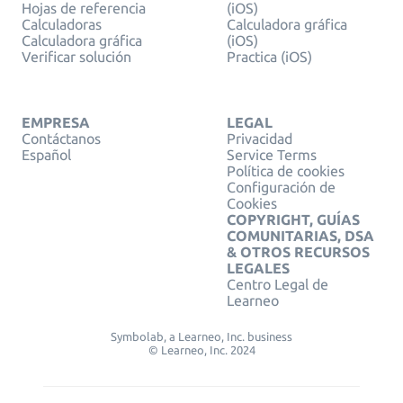
Hojas de referencia
(iOS)
Calculadoras
Calculadora gráfica
Calculadora gráfica
(iOS)
Verificar solución
Practica (iOS)
EMPRESA
LEGAL
Contáctanos
Privacidad
Español
Service Terms
Política de cookies
Configuración de
Cookies
COPYRIGHT, GUÍAS
COMUNITARIAS, DSA
& OTROS RECURSOS
LEGALES
Centro Legal de
Learneo
Symbolab, a Learneo, Inc. business
© Learneo, Inc. 2024