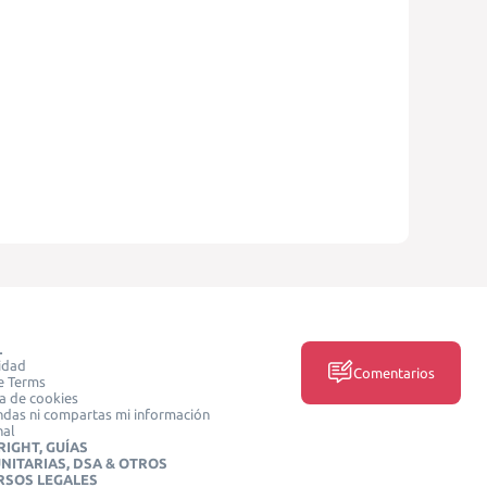
L
idad
Comentarios
e Terms
ca de cookies
das ni compartas mi información
nal
IGHT, GUÍAS
NITARIAS, DSA & OTROS
RSOS LEGALES