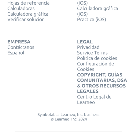
Hojas de referencia
(iOS)
Calculadoras
Calculadora gráfica
Calculadora gráfica
(iOS)
Verificar solución
Practica (iOS)
EMPRESA
LEGAL
Contáctanos
Privacidad
Español
Service Terms
Política de cookies
Configuración de
Cookies
COPYRIGHT, GUÍAS
COMUNITARIAS, DSA
& OTROS RECURSOS
LEGALES
Centro Legal de
Learneo
Symbolab, a Learneo, Inc. business
© Learneo, Inc. 2024