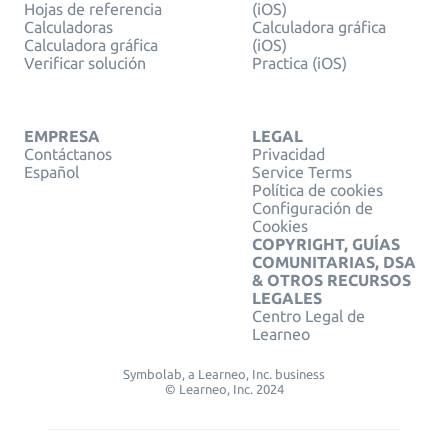
Hojas de referencia
(iOS)
Calculadoras
Calculadora gráfica
Calculadora gráfica
(iOS)
Verificar solución
Practica (iOS)
EMPRESA
LEGAL
Contáctanos
Privacidad
Español
Service Terms
Política de cookies
Configuración de
Cookies
COPYRIGHT, GUÍAS
COMUNITARIAS, DSA
& OTROS RECURSOS
LEGALES
Centro Legal de
Learneo
Symbolab, a Learneo, Inc. business
© Learneo, Inc. 2024