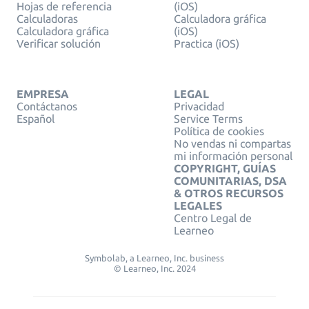
Hojas de referencia
(iOS)
Calculadoras
Calculadora gráfica
Calculadora gráfica
(iOS)
Verificar solución
Practica (iOS)
EMPRESA
LEGAL
Contáctanos
Privacidad
Español
Service Terms
Política de cookies
No vendas ni compartas
mi información personal
COPYRIGHT, GUÍAS
COMUNITARIAS, DSA
& OTROS RECURSOS
LEGALES
Centro Legal de
Learneo
Symbolab, a Learneo, Inc. business
© Learneo, Inc. 2024