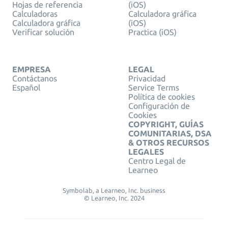
Hojas de referencia
(iOS)
Calculadoras
Calculadora gráfica
Calculadora gráfica
(iOS)
Verificar solución
Practica (iOS)
EMPRESA
LEGAL
Contáctanos
Privacidad
Español
Service Terms
Política de cookies
Configuración de
Cookies
COPYRIGHT, GUÍAS
COMUNITARIAS, DSA
& OTROS RECURSOS
LEGALES
Centro Legal de
Learneo
Symbolab, a Learneo, Inc. business
© Learneo, Inc. 2024