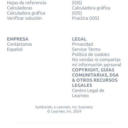
Hojas de referencia
(iOS)
Calculadoras
Calculadora gráfica
Calculadora gráfica
(iOS)
Verificar solución
Practica (iOS)
EMPRESA
LEGAL
Contáctanos
Privacidad
Español
Service Terms
Política de cookies
No vendas ni compartas
mi información personal
COPYRIGHT, GUÍAS
COMUNITARIAS, DSA
& OTROS RECURSOS
LEGALES
Centro Legal de
Learneo
Symbolab, a Learneo, Inc. business
© Learneo, Inc. 2024