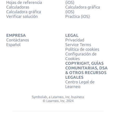
Hojas de referencia
(iOS)
Calculadoras
Calculadora gráfica
Calculadora gráfica
(iOS)
Verificar solución
Practica (iOS)
EMPRESA
LEGAL
Contáctanos
Privacidad
Español
Service Terms
Política de cookies
Configuración de
Cookies
COPYRIGHT, GUÍAS
COMUNITARIAS, DSA
& OTROS RECURSOS
LEGALES
Centro Legal de
Learneo
Symbolab, a Learneo, Inc. business
© Learneo, Inc. 2024