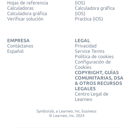
Hojas de referencia
(iOS)
Calculadoras
Calculadora gráfica
Calculadora gráfica
(iOS)
Verificar solución
Practica (iOS)
EMPRESA
LEGAL
Contáctanos
Privacidad
Español
Service Terms
Política de cookies
Configuración de
Cookies
COPYRIGHT, GUÍAS
COMUNITARIAS, DSA
& OTROS RECURSOS
LEGALES
Centro Legal de
Learneo
Symbolab, a Learneo, Inc. business
© Learneo, Inc. 2024