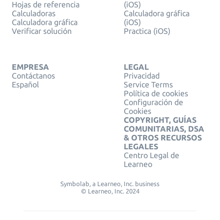
Hojas de referencia
(iOS)
Calculadoras
Calculadora gráfica
Calculadora gráfica
(iOS)
Verificar solución
Practica (iOS)
EMPRESA
LEGAL
Contáctanos
Privacidad
Español
Service Terms
Política de cookies
Configuración de
Cookies
COPYRIGHT, GUÍAS
COMUNITARIAS, DSA
& OTROS RECURSOS
LEGALES
Centro Legal de
Learneo
Symbolab, a Learneo, Inc. business
© Learneo, Inc. 2024