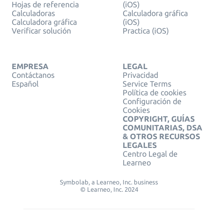
Hojas de referencia
(iOS)
Calculadoras
Calculadora gráfica
Calculadora gráfica
(iOS)
Verificar solución
Practica (iOS)
EMPRESA
LEGAL
Contáctanos
Privacidad
Español
Service Terms
Política de cookies
Configuración de
Cookies
COPYRIGHT, GUÍAS
COMUNITARIAS, DSA
& OTROS RECURSOS
LEGALES
Centro Legal de
Learneo
Symbolab, a Learneo, Inc. business
© Learneo, Inc. 2024