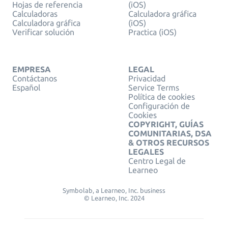
Hojas de referencia
(iOS)
Calculadoras
Calculadora gráfica
Calculadora gráfica
(iOS)
Verificar solución
Practica (iOS)
EMPRESA
LEGAL
Contáctanos
Privacidad
Español
Service Terms
Política de cookies
Configuración de
Cookies
COPYRIGHT, GUÍAS
COMUNITARIAS, DSA
& OTROS RECURSOS
LEGALES
Centro Legal de
Learneo
Symbolab, a Learneo, Inc. business
© Learneo, Inc. 2024