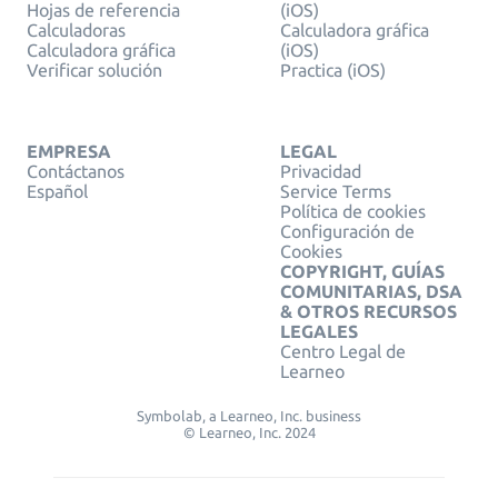
Hojas de referencia
(iOS)
Calculadoras
Calculadora gráfica
Calculadora gráfica
(iOS)
Verificar solución
Practica (iOS)
EMPRESA
LEGAL
Contáctanos
Privacidad
Español
Service Terms
Política de cookies
Configuración de
Cookies
COPYRIGHT, GUÍAS
COMUNITARIAS, DSA
& OTROS RECURSOS
LEGALES
Centro Legal de
Learneo
Symbolab, a Learneo, Inc. business
© Learneo, Inc. 2024