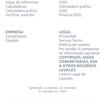
Hojas de referencia
(iOS)
Calculadoras
Calculadora gráfica
Calculadora gráfica
(iOS)
Verificar solución
Practica (iOS)
EMPRESA
LEGAL
Contáctanos
Privacidad
Español
Service Terms
Política de cookies
No vendas ni compartas
mi información personal
COPYRIGHT, GUÍAS
COMUNITARIAS, DSA
& OTROS RECURSOS
LEGALES
Centro Legal de
Learneo
Symbolab, a Learneo, Inc. business
© Learneo, Inc. 2024