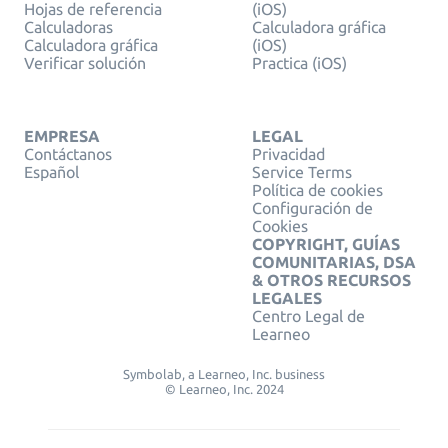
Hojas de referencia
(iOS)
Calculadoras
Calculadora gráfica
Calculadora gráfica
(iOS)
Verificar solución
Practica (iOS)
EMPRESA
LEGAL
Contáctanos
Privacidad
Español
Service Terms
Política de cookies
Configuración de
Cookies
COPYRIGHT, GUÍAS
COMUNITARIAS, DSA
& OTROS RECURSOS
LEGALES
Centro Legal de
Learneo
Symbolab, a Learneo, Inc. business
© Learneo, Inc. 2024