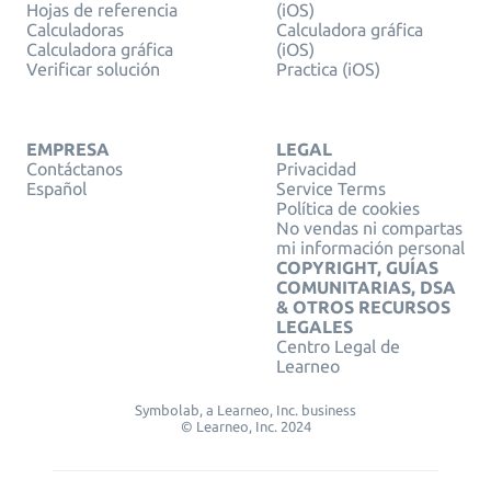
Hojas de referencia
(iOS)
Calculadoras
Calculadora gráfica
Calculadora gráfica
(iOS)
Verificar solución
Practica (iOS)
EMPRESA
LEGAL
Contáctanos
Privacidad
Español
Service Terms
Política de cookies
No vendas ni compartas
mi información personal
COPYRIGHT, GUÍAS
COMUNITARIAS, DSA
& OTROS RECURSOS
LEGALES
Centro Legal de
Learneo
Symbolab, a Learneo, Inc. business
© Learneo, Inc. 2024