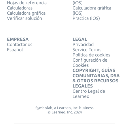
Hojas de referencia
(iOS)
Calculadoras
Calculadora gráfica
Calculadora gráfica
(iOS)
Verificar solución
Practica (iOS)
EMPRESA
LEGAL
Contáctanos
Privacidad
Español
Service Terms
Política de cookies
Configuración de
Cookies
COPYRIGHT, GUÍAS
COMUNITARIAS, DSA
& OTROS RECURSOS
LEGALES
Centro Legal de
Learneo
Symbolab, a Learneo, Inc. business
© Learneo, Inc. 2024