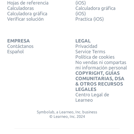
Hojas de referencia
(iOS)
Calculadoras
Calculadora gráfica
Calculadora gráfica
(iOS)
Verificar solución
Practica (iOS)
EMPRESA
LEGAL
Contáctanos
Privacidad
Español
Service Terms
Política de cookies
No vendas ni compartas
mi información personal
COPYRIGHT, GUÍAS
COMUNITARIAS, DSA
& OTROS RECURSOS
LEGALES
Centro Legal de
Learneo
Symbolab, a Learneo, Inc. business
© Learneo, Inc. 2024