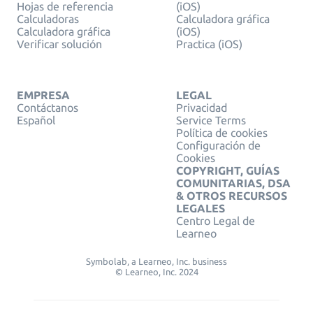
Hojas de referencia
(iOS)
Calculadoras
Calculadora gráfica
Calculadora gráfica
(iOS)
Verificar solución
Practica (iOS)
EMPRESA
LEGAL
Contáctanos
Privacidad
Español
Service Terms
Política de cookies
Configuración de
Cookies
COPYRIGHT, GUÍAS
COMUNITARIAS, DSA
& OTROS RECURSOS
LEGALES
Centro Legal de
Learneo
Symbolab, a Learneo, Inc. business
© Learneo, Inc. 2024