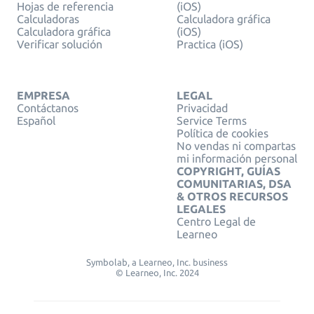
Hojas de referencia
(iOS)
Calculadoras
Calculadora gráfica
Calculadora gráfica
(iOS)
Verificar solución
Practica (iOS)
EMPRESA
LEGAL
Contáctanos
Privacidad
Español
Service Terms
Política de cookies
No vendas ni compartas
mi información personal
COPYRIGHT, GUÍAS
COMUNITARIAS, DSA
& OTROS RECURSOS
LEGALES
Centro Legal de
Learneo
Symbolab, a Learneo, Inc. business
© Learneo, Inc. 2024