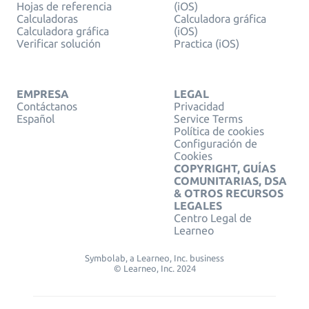
Hojas de referencia
(iOS)
Calculadoras
Calculadora gráfica
Calculadora gráfica
(iOS)
Verificar solución
Practica (iOS)
EMPRESA
LEGAL
Contáctanos
Privacidad
Español
Service Terms
Política de cookies
Configuración de
Cookies
COPYRIGHT, GUÍAS
COMUNITARIAS, DSA
& OTROS RECURSOS
LEGALES
Centro Legal de
Learneo
Symbolab, a Learneo, Inc. business
© Learneo, Inc. 2024