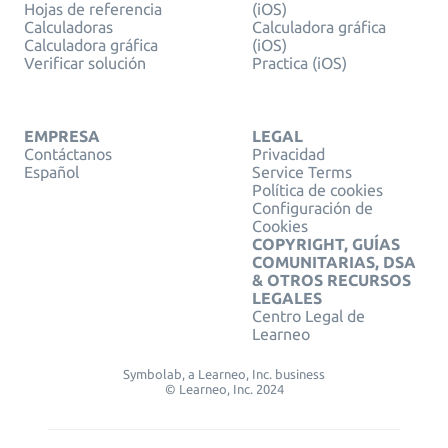
Hojas de referencia
(iOS)
Calculadoras
Calculadora gráfica
Calculadora gráfica
(iOS)
Verificar solución
Practica (iOS)
EMPRESA
LEGAL
Contáctanos
Privacidad
Español
Service Terms
Política de cookies
Configuración de
Cookies
COPYRIGHT, GUÍAS
COMUNITARIAS, DSA
& OTROS RECURSOS
LEGALES
Centro Legal de
Learneo
Symbolab, a Learneo, Inc. business
© Learneo, Inc. 2024