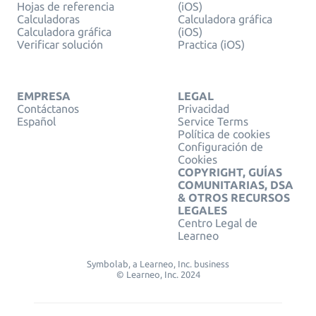
Hojas de referencia
(iOS)
Calculadoras
Calculadora gráfica
Calculadora gráfica
(iOS)
Verificar solución
Practica (iOS)
EMPRESA
LEGAL
Contáctanos
Privacidad
Español
Service Terms
Política de cookies
Configuración de
Cookies
COPYRIGHT, GUÍAS
COMUNITARIAS, DSA
& OTROS RECURSOS
LEGALES
Centro Legal de
Learneo
Symbolab, a Learneo, Inc. business
© Learneo, Inc. 2024