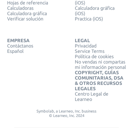
Hojas de referencia
(iOS)
Calculadoras
Calculadora gráfica
Calculadora gráfica
(iOS)
Verificar solución
Practica (iOS)
EMPRESA
LEGAL
Contáctanos
Privacidad
Español
Service Terms
Política de cookies
No vendas ni compartas
mi información personal
COPYRIGHT, GUÍAS
COMUNITARIAS, DSA
& OTROS RECURSOS
LEGALES
Centro Legal de
Learneo
Symbolab, a Learneo, Inc. business
© Learneo, Inc. 2024