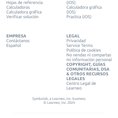
Hojas de referencia
(iOS)
Calculadoras
Calculadora gráfica
Calculadora gráfica
(iOS)
Verificar solución
Practica (iOS)
EMPRESA
LEGAL
Contáctanos
Privacidad
Español
Service Terms
Política de cookies
No vendas ni compartas
mi información personal
COPYRIGHT, GUÍAS
COMUNITARIAS, DSA
& OTROS RECURSOS
LEGALES
Centro Legal de
Learneo
Symbolab, a Learneo, Inc. business
© Learneo, Inc. 2024