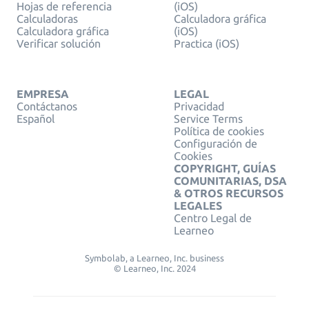
Hojas de referencia
(iOS)
Calculadoras
Calculadora gráfica
Calculadora gráfica
(iOS)
Verificar solución
Practica (iOS)
EMPRESA
LEGAL
Contáctanos
Privacidad
Español
Service Terms
Política de cookies
Configuración de
Cookies
COPYRIGHT, GUÍAS
COMUNITARIAS, DSA
& OTROS RECURSOS
LEGALES
Centro Legal de
Learneo
Symbolab, a Learneo, Inc. business
© Learneo, Inc. 2024