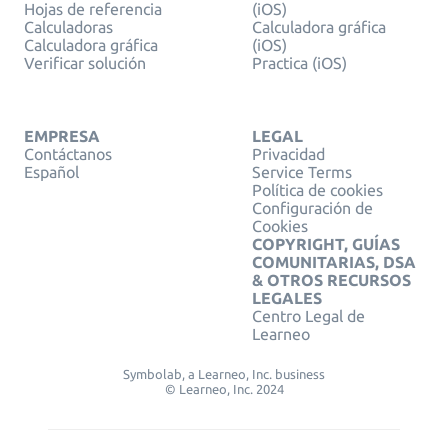
Hojas de referencia
(iOS)
Calculadoras
Calculadora gráfica
Calculadora gráfica
(iOS)
Verificar solución
Practica (iOS)
EMPRESA
LEGAL
Contáctanos
Privacidad
Español
Service Terms
Política de cookies
Configuración de
Cookies
COPYRIGHT, GUÍAS
COMUNITARIAS, DSA
& OTROS RECURSOS
LEGALES
Centro Legal de
Learneo
Symbolab, a Learneo, Inc. business
© Learneo, Inc. 2024