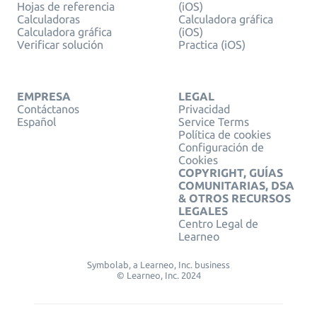
Hojas de referencia
(iOS)
Calculadoras
Calculadora gráfica
Calculadora gráfica
(iOS)
Verificar solución
Practica (iOS)
EMPRESA
LEGAL
Contáctanos
Privacidad
Español
Service Terms
Política de cookies
Configuración de
Cookies
COPYRIGHT, GUÍAS
COMUNITARIAS, DSA
& OTROS RECURSOS
LEGALES
Centro Legal de
Learneo
Symbolab, a Learneo, Inc. business
© Learneo, Inc. 2024