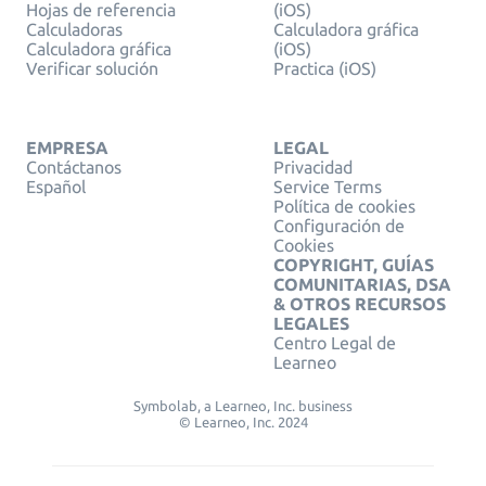
Hojas de referencia
(iOS)
Calculadoras
Calculadora gráfica
Calculadora gráfica
(iOS)
Verificar solución
Practica (iOS)
EMPRESA
LEGAL
Contáctanos
Privacidad
Español
Service Terms
Política de cookies
Configuración de
Cookies
COPYRIGHT, GUÍAS
COMUNITARIAS, DSA
& OTROS RECURSOS
LEGALES
Centro Legal de
Learneo
Symbolab, a Learneo, Inc. business
© Learneo, Inc. 2024