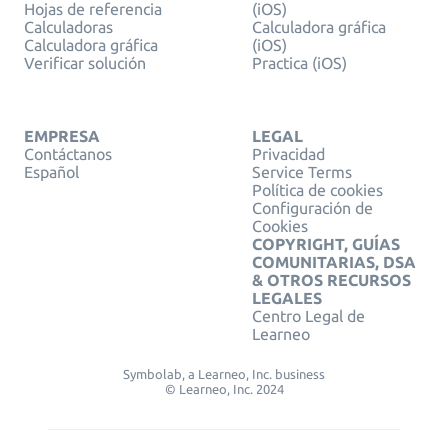
Hojas de referencia
(iOS)
Calculadoras
Calculadora gráfica
Calculadora gráfica
(iOS)
Verificar solución
Practica (iOS)
EMPRESA
LEGAL
Contáctanos
Privacidad
Español
Service Terms
Política de cookies
Configuración de
Cookies
COPYRIGHT, GUÍAS
COMUNITARIAS, DSA
& OTROS RECURSOS
LEGALES
Centro Legal de
Learneo
Symbolab, a Learneo, Inc. business
© Learneo, Inc. 2024