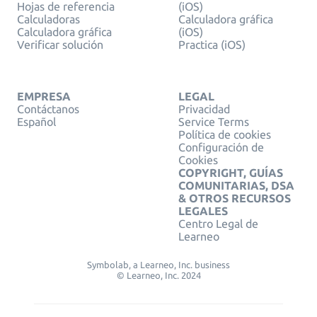
Hojas de referencia
(iOS)
Calculadoras
Calculadora gráfica
Calculadora gráfica
(iOS)
Verificar solución
Practica (iOS)
EMPRESA
LEGAL
Contáctanos
Privacidad
Español
Service Terms
Política de cookies
Configuración de
Cookies
COPYRIGHT, GUÍAS
COMUNITARIAS, DSA
& OTROS RECURSOS
LEGALES
Centro Legal de
Learneo
Symbolab, a Learneo, Inc. business
© Learneo, Inc. 2024