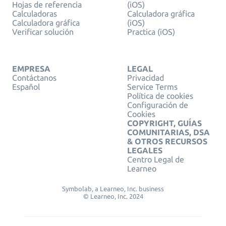
Hojas de referencia
(iOS)
Calculadoras
Calculadora gráfica
Calculadora gráfica
(iOS)
Verificar solución
Practica (iOS)
EMPRESA
LEGAL
Contáctanos
Privacidad
Español
Service Terms
Política de cookies
Configuración de
Cookies
COPYRIGHT, GUÍAS
COMUNITARIAS, DSA
& OTROS RECURSOS
LEGALES
Centro Legal de
Learneo
Symbolab, a Learneo, Inc. business
© Learneo, Inc. 2024